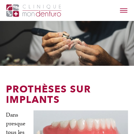
à propos
les denturos
contact
PROTHÈSES SUR
IMPLANTS
Dans
presque
tous les