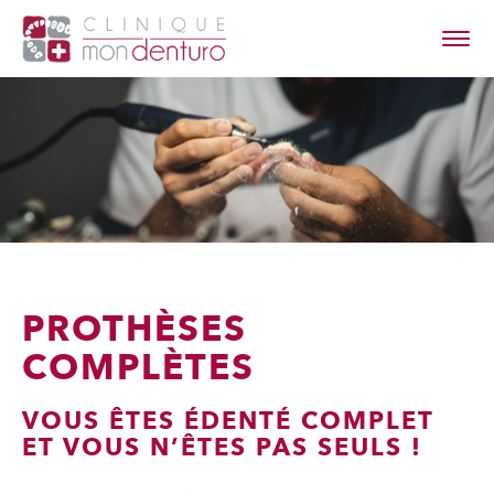
à propos
les denturos
contact
PROTHÈSES
COMPLÈTES
VOUS ÊTES ÉDENTÉ COMPLET
ET VOUS N’ÊTES PAS SEULS !